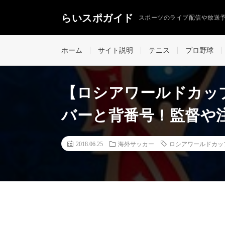
らいスポガイド
スポーツのライブ配信や放送
ホーム
サイト説明
テニス
プロ野球
【ロシアワールドカッ
バーと背番号！監督や
2018.06.25
海外サッカー
ロシアワールドカッ