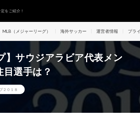
予定をご紹介！
MLB（メジャーリーグ）
海外サッカー
運営者情報
プラ
プ】サウジアラビア代表メン
注目選手は？
プ２０１８