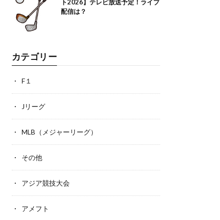
ト2026】テレビ放送予定！ライブ
配信は？
カテゴリー
F１
Jリーグ
MLB（メジャーリーグ）
その他
アジア競技大会
アメフト