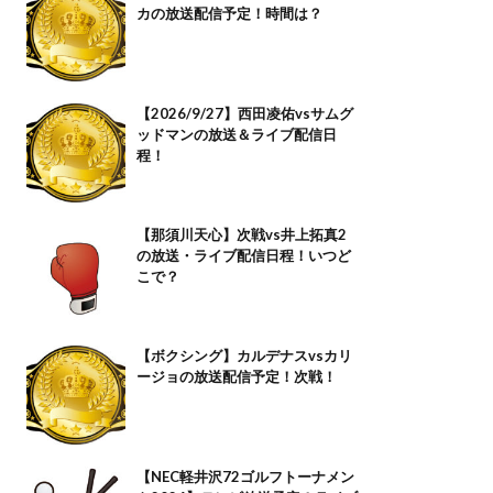
カの放送配信予定！時間は？
【2026/9/27】西田凌佑vsサムグ
ッドマンの放送＆ライブ配信日
程！
【那須川天心】次戦vs井上拓真2
の放送・ライブ配信日程！いつど
こで？
【ボクシング】カルデナスvsカリ
ージョの放送配信予定！次戦！
【NEC軽井沢72ゴルフトーナメン