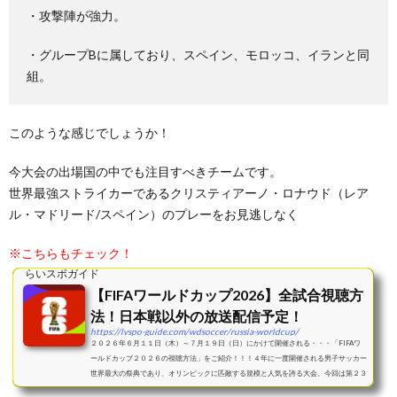
・攻撃陣が強力。
・グループBに属しており、スペイン、モロッコ、イランと同
組。
このような感じでしょうか！
今大会の出場国の中でも注目すべきチームです。
世界最強ストライカーであるクリスティアーノ・ロナウド（レア
ル・マドリード/スペイン）のプレーをお見逃しなく
※こちらもチェック！
らいスポガイド
【FIFAワールドカップ2026】全試合視聴方
法！日本戦以外の放送配信予定！
https://lvspo-guide.com/wdsoccer/russia-worldcup/
２０２６年６月１１日（木）～７月１９日（日）にかけて開催される・・・「FIFAワ
ールドカップ２０２６の視聴方法」をご紹介！！！４年に一度開催される男子サッカー
世界最大の祭典であり、オリンピックに匹敵する規模と人気を誇る大会。今回は第２３
回大会であり、...