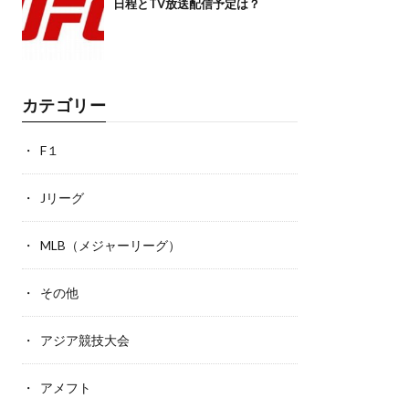
日程とTV放送配信予定は？
カテゴリー
F１
Jリーグ
MLB（メジャーリーグ）
その他
アジア競技大会
アメフト