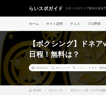
らいスポガイド
スポーツのライブ配信や放送
ホーム
サイト説明
テニス
プロ野球
【ボクシング】ドネア
日程！無料は？
2026.02.07
ボクシング
ノニト・ドネア
,
増田
ボクシング
【ボクシング】ドネアvs増
HOME