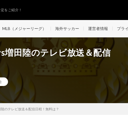
予定をご紹介！
MLB（メジャーリーグ）
海外サッカー
運営者情報
プラ
vs増田陸のテレビ放送＆配信
陸
田陸のテレビ放送＆配信日程！無料は？