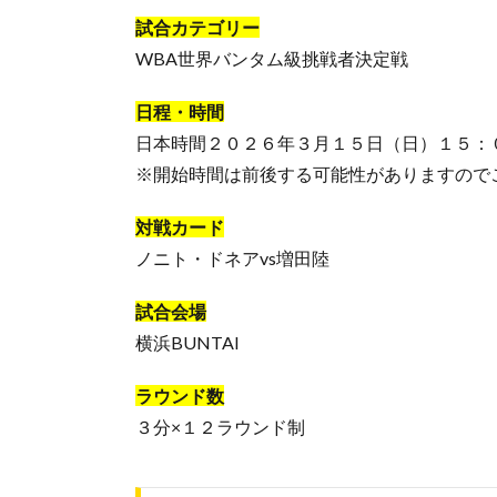
試合カテゴリー
WBA世界バンタム級挑戦者決定戦
日程・時間
日本時間２０２６年３月１５日（日）１５：
※開始時間は前後する可能性がありますので
対戦カード
ノニト・ドネアvs増田陸
試合会場
横浜BUNTAI
ラウンド数
３分×１２ラウンド制