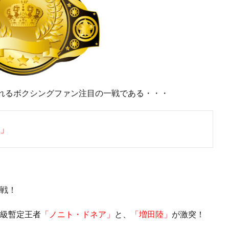
れるボクシングファン注目の一戦である・・・
法」
定戦！
ム級暫定王者
「ノニト・ドネア」
と、
「増田陸」
が激突！